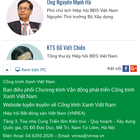
Ông Nguyễn Mạnh Hà
Phó chủ tịch Hiệp hội BĐS Việt Nam
Nguyên Thứ trưởng Bộ Xây dựng
KTS Đỗ Viết Chiến
Tổng thư ký Hiệp hội BĐS Việt Nam
Nguyên Cục trưởng Cục Phát triển Đô thị -
Bộ Xây dựng
Kết nối
Xem bản PC
Công trình Xanh Việt Nam
Ban điều phối Chương trình Vận động phát triển Công trình
Ông Nguyễn Tuấn Anh
Xanh Việt Nam
Chủ tịch Công ty Quản lý quỹ Vietinbank
Website tuyên truyền về Công trình Xanh Việt Nam
Hiệp hội Bất động sản Việt Nam (VNREA)
Tầng 3, Tòa nhà Cung Triển lãm Kiến trúc - Quy hoạch - Xây dựng
Quốc gia, 01 Đỗ Đức Dục, Mễ Trì, Nam Từ Liêm, Hà Nội
Điện thoại: 04.6293.2028 – Email: vnrea@vnrea.vn
Ông Đỗ Đức Đạt