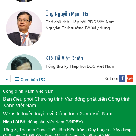
Ông Nguyễn Mạnh Hà
Phó chủ tịch Hiệp hội BĐS Việt Nam
Nguyên Thứ trưởng Bộ Xây dựng
KTS Đỗ Viết Chiến
Tổng thư ký Hiệp hội BĐS Việt Nam
Nguyên Cục trưởng Cục Phát triển Đô thị -
Bộ Xây dựng
Kết nối
Xem bản PC
Công trình Xanh Việt Nam
Ban điều phối Chương trình Vận động phát triển Công trình
Ông Nguyễn Tuấn Anh
Xanh Việt Nam
Chủ tịch Công ty Quản lý quỹ Vietinbank
Website tuyên truyền về Công trình Xanh Việt Nam
Hiệp hội Bất động sản Việt Nam (VNREA)
Tầng 3, Tòa nhà Cung Triển lãm Kiến trúc - Quy hoạch - Xây dựng
Quốc gia, 01 Đỗ Đức Dục, Mễ Trì, Nam Từ Liêm, Hà Nội