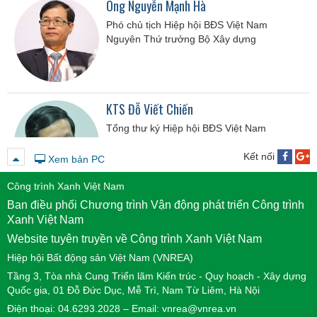
Ông Nguyễn Mạnh Hà
Phó chủ tịch Hiệp hội BĐS Việt Nam
Nguyên Thứ trưởng Bộ Xây dựng
KTS Đỗ Viết Chiến
Tổng thư ký Hiệp hội BĐS Việt Nam
Nguyên Cục trưởng Cục Phát triển Đô thị -
Bộ Xây dựng
Kết nối
Xem bản PC
Công trình Xanh Việt Nam
Ban điều phối Chương trình Vận động phát triển Công trình
Ông Nguyễn Tuấn Anh
Xanh Việt Nam
Chủ tịch Công ty Quản lý quỹ Vietinbank
Website tuyên truyền về Công trình Xanh Việt Nam
Hiệp hội Bất động sản Việt Nam (VNREA)
Tầng 3, Tòa nhà Cung Triển lãm Kiến trúc - Quy hoạch - Xây dựng
Quốc gia, 01 Đỗ Đức Dục, Mễ Trì, Nam Từ Liêm, Hà Nội
Điện thoại: 04.6293.2028 – Email: vnrea@vnrea.vn
Ông Đỗ Đức Đạt