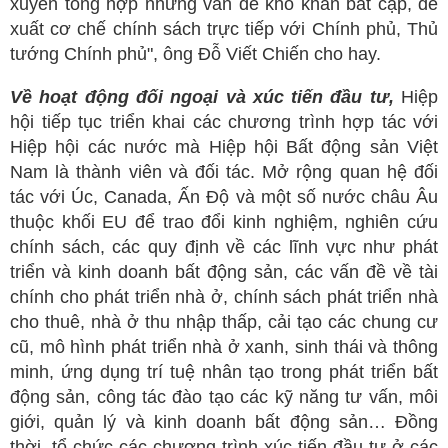
xuyên tổng hợp những vấn đề khó khăn bất cập, đề
xuất cơ chế chính sách trực tiếp với Chính phủ, Thủ
tướng Chính phủ", ông Đỗ Viết Chiến cho hay.
Về
h
oạt động đối ngoại và xúc tiến đầu tư
,
Hiệp
hội tiếp tục triển khai các chương trình hợp tác với
Hiệp hội các nước mà Hiệp hội Bất động sản Việt
Nam là thành viên và đối tác. Mở rộng quan hệ đối
tác với Úc, Canada, Ấn Độ và một số nước châu Âu
thuộc khối EU để trao đổi kinh nghiệm, nghiên cứu
chính sách, các quy định về các lĩnh vực như phát
triển và kinh doanh bất động sản, các vấn đề về tài
chính cho phát triển nhà ở, chính sách phát triển nhà
cho thuê, nhà ở thu nhập thấp, cải tạo các chung cư
cũ, mô hình phát triển nhà ở xanh, sinh thái và thông
minh, ứng dụng trí tuệ nhân tạo trong phát triển bất
động sản, công tác đào tạo các kỹ năng tư vấn, môi
giới, quản lý và kinh doanh bất động sản… Đồng
thời, tổ chức các chương trình xúc tiến đầu tư ở các