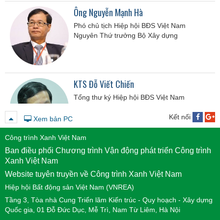
Ông Nguyễn Mạnh Hà
Phó chủ tịch Hiệp hội BĐS Việt Nam
Nguyên Thứ trưởng Bộ Xây dựng
KTS Đỗ Viết Chiến
Tổng thư ký Hiệp hội BĐS Việt Nam
Nguyên Cục trưởng Cục Phát triển Đô thị -
Bộ Xây dựng
Kết nối
Xem bản PC
Công trình Xanh Việt Nam
Ban điều phối Chương trình Vận động phát triển Công trình
Ông Nguyễn Tuấn Anh
Xanh Việt Nam
Chủ tịch Công ty Quản lý quỹ Vietinbank
Website tuyên truyền về Công trình Xanh Việt Nam
Hiệp hội Bất động sản Việt Nam (VNREA)
Tầng 3, Tòa nhà Cung Triển lãm Kiến trúc - Quy hoạch - Xây dựng
Quốc gia, 01 Đỗ Đức Dục, Mễ Trì, Nam Từ Liêm, Hà Nội