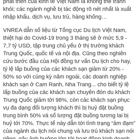
phát triển của kinh tế Việt Nam là không thể tránh
khỏi; các ngành nghề bị tác động rõ nét nhất là xuất
nhập khẩu, dịch vụ, lưu trú, hàng không…
VNREA dẫn số liệu từ Tổng cục Du lịch Việt Nam,
thiệt hại do Covid-19 trong 3 tháng sẽ ở mức 5,9 -
7,7 tỷ USD, tập trung chủ yếu ở thị trường khách
Trung Quốc, quốc tế và nội địa. Cũng theo nghiên
cứu bước đầu của Hội đồng tư vấn Du lịch cho hay,
tỷ lệ lấp buồng của các khách sạn giảm từ 20% -
50% so với cùng kỳ năm ngoái, các doanh nghiệp
khách sạn ở Cam Ranh, Nha Trang... cho biết tỷ lệ
lấp buồng của các khách sạn chuyên đón du khách
Trung Quốc giảm tới 98%, còn các khách sạn phục
vụ đa dạng đối tượng khách thì bị huỷ đặt buồng
trung bình 50% và số lượng đặt buồng tương lai bị
huỷ tới 70%. Thực tế này dẫn tới tình trạng “ảm đạm”
của ngành du lịch nói chung và lưu trú khách sạn nói
riêng, gây ảnh hưởng lớn tới hoạt động kinh doanh